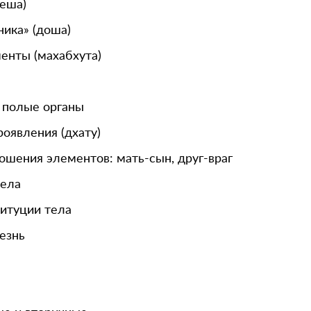
леша)
ника» (доша)
енты (махабхута)
 полые органы
оявления (дхату)
ошения элементов: мать-сын, друг-враг
тела
титуции тела
езнь