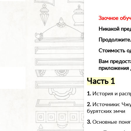
Заочное обу
Никакой пред
Продолжител
Стоимость од
Вам предост
приложения 
Часть 1
1.
История и рас
2.
Источники: Чжу
бурятских эмчи
3.
Основные поня