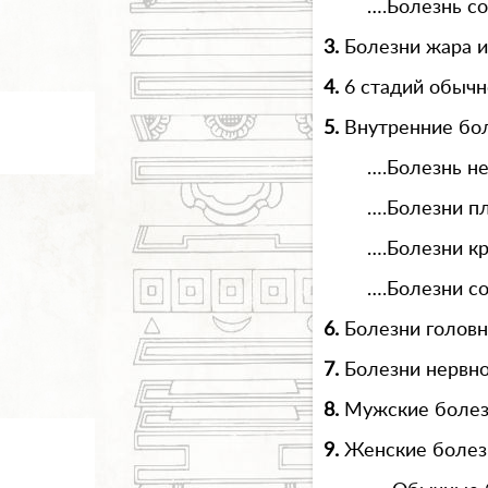
….Болезнь со
3.
Болезни жара и
4.
6 стадий обычн
5.
Внутренние бо
….Болезнь н
….Болезни п
….Болезни кр
….Болезни с
6.
Болезни головн
7.
Болезни нервн
8.
Мужские болез
9.
Женские болез