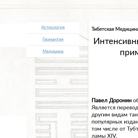
Астрология
Тибетская Медицина
Интенсивны
Геомантия
при
Медицина
Павел Доронин
об
Является перевод
другим видам тан
популярных издан
том числе от Туб
ламы XIV.