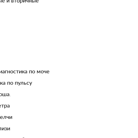
е и вторичные
иагностика по моче
ка по пульсу
доша
.
етра
елчи
лизи