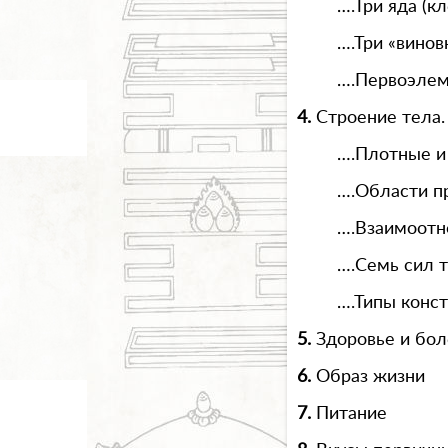
….Три яда (к
….Три «винов
….Первоэлем
4.
Строение тела.
….Плотные и
….Области пр
….Взаимоотн
….Семь сил 
….Типы конс
5.
Здоровье и бол
6.
Образ жизни
7.
Питание