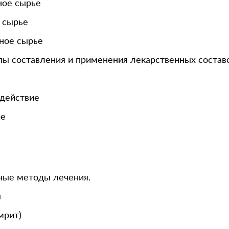
ное сырье
 сырье
ное сырье
 составления и применения лекарственных состав
действие
ие
ые методы лечения.
ы
мрит)