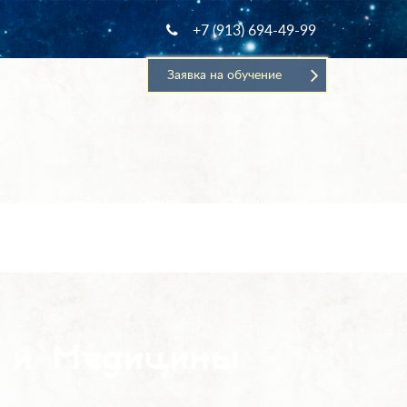
+7 (913) 694-49-99
Заявка на обучение
Гороскоп он-лайн
Отзывы
Об Институте
 и Медицины