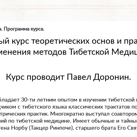
. Программа курса.
й курс теоретических основ и пр
менения методов Тибетской Меди
Курс проводит Павел Доронин.
ладает 30-ти летним опытом в изучении тибетской
чиком с тибетского языка классических трактатов п
трических практик. Многократно выступал соавторо
ий по тибетской медицине. Имеет обычные и тайны
тена Норбу (Такцер Ринпоче), старшего брата Его С