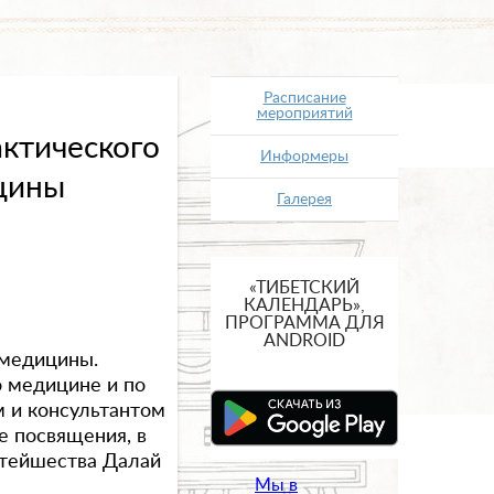
Расписание
мероприятий
актического
Информеры
цины
Галерея
«ТИБЕТСКИЙ
КАЛЕНДАРЬ»,
ПРОГРАММА ДЛЯ
ANDROID
 медицины.
о медицине и по
м и консультантом
е посвящения, в
вятейшества Далай
Мы в