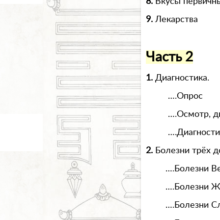
8.
Вкусы первичны
9.
Лекарства
Часть 2
1.
Диагностика.
….Опрос
….Осмотр, д
….Диагности
2.
Болезни трёх 
….Болезни В
….Болезни Ж
….Болезни С