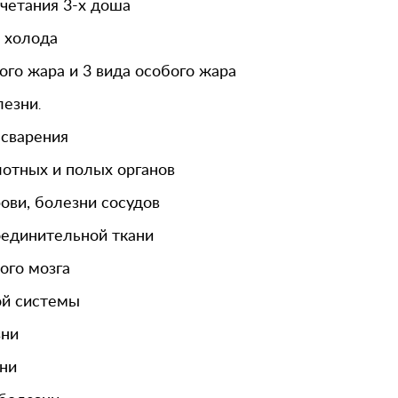
четания 3-х доша
 холода
ого жара и 3 вида особого жара
лезни
.
есварения
лотных и полых органов
ови, болезни сосудов
оединительной ткани
ого мозга
ой системы
ни
ни