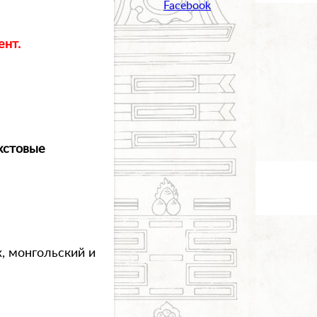
Facebook
ент.
кстовые
, монгольский и